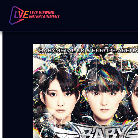
跳
至
内
容