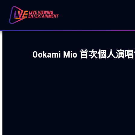
跳
至
主
要
內
容
Ookami Mio 首次個