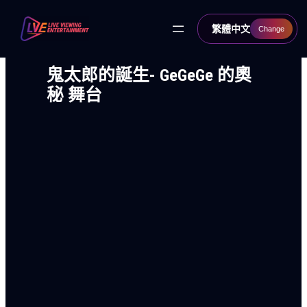
跳
至
繁體中文
Change
主
要
內
容
鬼太郎的誕生- GeGeGe 的奧
秘 舞台