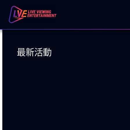
跳
至
主
要
內
最新活動
容