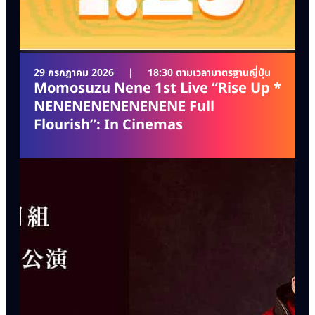
29 กรกฎาคม 2026
|
18:30 ตามเวลามาตรฐานญี่ปุ่น
Momosuzu Nene 1st Live “Rise Up *
NENENENENENENENE Full
Flourish”: In Cinemas