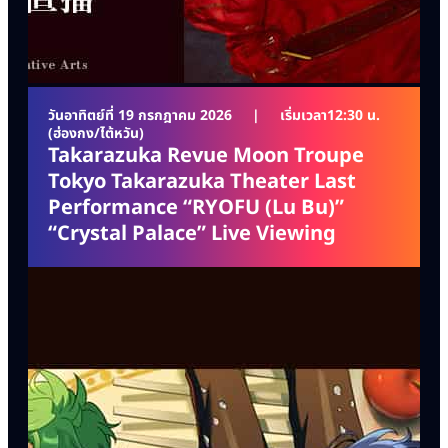
วันอาทิตย์ที่ 19 กรกฎาคม 2026
|
เริ่มเวลา12:30 น.
(ฮ่องกง/ไต้หวัน)
Takarazuka Revue Moon Troupe
Tokyo Takarazuka Theater Last
Performance “RYOFU (Lu Bu)”
25 พฤษภาคม 2026
|
ไลฟ์วิว ทาเคนรันบุ：เดอะ มิวสิคัล “คาชู คิ
“Crystal Palace” Live Viewing
โยมิตสึ โซโล เพอร์ฟอร์แมนซ์” คิเมะ
สตรีม
โดย LVE