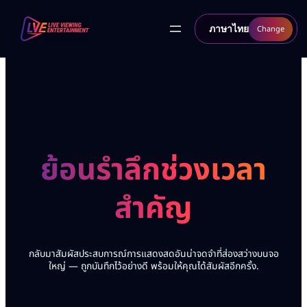
ข้าม
ไป
ภาษาไทย
Change
ยัง
เนื้อหา
ไม่พลาดทุกข่าวสารของ
Live Viewing
Entertainment!
ย้อนรำลึกช่วงเวลา
รับข่าวสารล่าสุด รวมถึงโอกาสในการเข้าร่วมกิจกรรมและร่วมมือ
สำคัญ
กับเรา พิเศษสำหรับคุณโดยเฉพาะ!
กลับมาสัมผัสประสบการณ์การแสดงสดอันน่าจดจำที่ส่องสว่างบนจอ
ใหญ่ — ถูกบันทึกไว้อย่างดี พร้อมให้คุณได้สัมผัสอีกครั้ง.