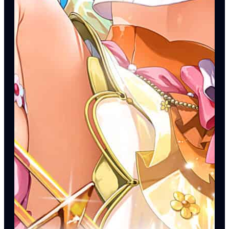
6 มิถุนายน 2026
|
7 มิถุนายน 2569
THE IDOLM@STER Gakuen The 2nd
Period LIVE VIEWING
สตรีมโดย LVE