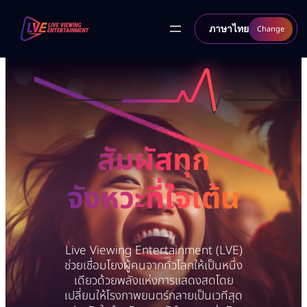
ข้าม
ไป
ภาษาไทย
Change
ยัง
เนื้อหา
ไม่พลาดทุกข่าวสารของ
Live Viewing
Entertainment!
สัมผัสทุก
รับข่าวสารล่าสุด รวมถึงโอกาสในการเข้าร่วมกิจกรรมและร่วมมือ
จังหวะที่ใจเต้น
กับเรา พิเศษสำหรับคุณโดยเฉพาะ!
Live Viewing Entertainment (LVE)
ช่วยเชื่อมโยงผู้คนจากทั่วโลกให้เป็นหนึ่ง
เดียวด้วยพลังแห่งการแสดงสดโดย
เปลี่ยนให้โรงภาพยนตร์กลายเป็นเวทีสุด