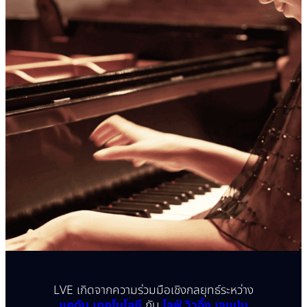
LVE เกิดจากความร่วมมือเชิงกลยุทธ์ระหว่าง
แคตัน เทคโนโลยี
กับ
ไลฟ์ วิวอิ้ง เจแปน