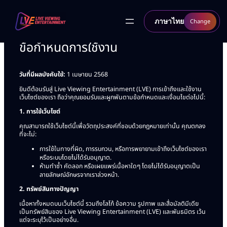
ข้าม
ภาษาไทย
Change
ไป
ยัง
ข้อกำหนดการใช้งาน
เนื้อหา
ไม่พลาดทุกข่าวสารของ
วันที่มีผลบังคับใช้:
1 เมษายน 2568
Live Viewing
ยินดีต้อนรับสู่ Live Viewing Entertainment (LVE) การเข้าถึงและใช้งาน
เว็บไซต์ของเรา ถือว่าคุณยอมรับและผูกพันตามข้อกำหนดและเงื่อนไขต่อไปนี้:
Entertainment!
1. การใช้เว็บไซต์
คุณสามารถใช้เว็บไซต์นี้เพื่อวัตถุประสงค์ที่ชอบด้วยกฎหมายเท่านั้น คุณตกลง
ที่จะไม่:
รับข่าวสารล่าสุด รวมถึงโอกาสในการเข้าร่วมกิจกรรมและร่วมมือ
กับเรา พิเศษสำหรับคุณโดยเฉพาะ!
การใช้ในทางที่ผิด, การรบกวน, หรือการพยายามเข้าถึงเว็บไซต์ของเรา
หรือระบบโดยไม่ได้รับอนุญาต.
ห้ามทำซ้ำ คัดลอก หรือเผยแพร่เนื้อหาใดๆ โดยไม่ได้รับอนุญาตเป็น
ลายลักษณ์อักษรจากเราล่วงหน้า.
2. ทรัพย์สินทางปัญญา
เนื้อหาทั้งหมดบนเว็บไซต์นี้ รวมถึงโลโก้ ข้อความ รูปภาพ และสื่อมัลติมีเดีย
เป็นทรัพย์สินของ Live Viewing Entertainment (LVE) และพันธมิตร เว้น
แต่จะระบุไว้เป็นอย่างอื่น.