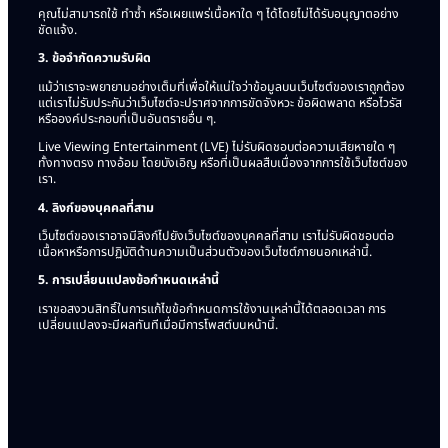
คุณไม่สามารถใช้ ทำซ้ำ หรือเผยแพร่เนื้อหาใด ๆ ได้โดยไม่ได้รับอนุญาตอย่าง
ชัดแจ้ง.
3. ข้อจำกัดความรับผิด
แม้ว่าเราจะพยายามอย่างเต็มที่เพื่อให้แน่ใจว่าข้อมูลบนเว็บไซต์ของเราถูกต้อง
แต่เราไม่รับประกันว่าเว็บไซต์จะปราศจากการขัดจังหวะ ข้อผิดพลาด หรือไวรัส
หรือองค์ประกอบที่เป็นอันตรายอื่น ๆ.
โปรดระบุข้อมูลการติดต่อของคุณ
Live Viewing Entertainment (LVE) ไม่รับผิดชอบต่อความเสียหายใด ๆ
ทั้งทางตรง ทางอ้อม โดยบังเอิญ หรือที่เป็นผลสืบเนื่องจากการใช้เว็บไซต์ของ
เรา.
4. ลิงก์ของบุคคลที่สาม
เว็บไซต์ของเราอาจมีลิงก์ไปยังเว็บไซต์ของบุคคลที่สาม เราไม่รับผิดชอบต่อ
เนื้อหาหรือการปฏิบัติด้านความเป็นส่วนตัวของเว็บไซต์ภายนอกเหล่านี้.
5. การเปลี่ยนแปลงข้อกำหนดเหล่านี้
เราขอสงวนสิทธิ์ในการแก้ไขข้อกำหนดการใช้งานเหล่านี้ได้ตลอดเวลา การ
เปลี่ยนแปลงจะมีผลทันทีเมื่อมีการโพสต์บนหน้านี้.
ส่ง