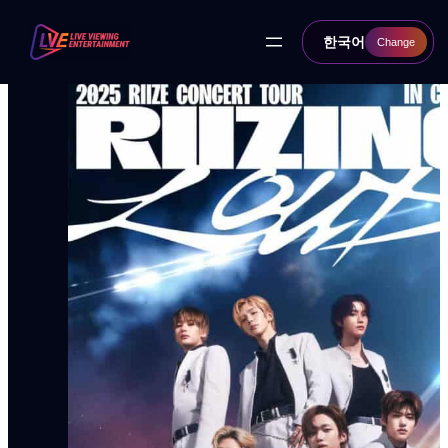
콘
텐
한국어
Change
츠
로
바
로
가
기