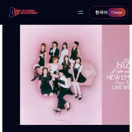
콘
텐
한국어
Change
츠
로
바
로
가
기