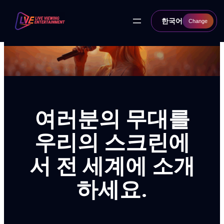
콘
텐
한국어
Change
츠
로
바
Live Viewing
로
가
기
Entertainment의 최신
소식을 확인하세요!
여러분의 무대를
최신 뉴스, 이벤트, 나에게 꼭 맞는 파트너십 기회를 놓치
지 마세요!
우리의 스크린에
서 전 세계에 소개
하세요.