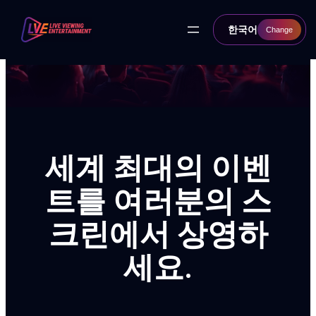
콘
텐
한국어
Change
츠
로
바
Live Viewing
로
가
기
Entertainment의 최신
소식을 확인하세요!
세계 최대의 이벤
최신 뉴스, 이벤트, 나에게 꼭 맞는 파트너십 기회를 놓치
지 마세요!
트를 여러분의 스
크린에서 상영하
세요.